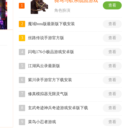
骑马与砍杀战团游戏
查看
1
角色扮演
2
魔域boss版最新版下载安装
查看
3
丝路传说手游官方版
查看
4
闪电176小极品游戏安卓版
查看
5
江湖风云录最新版
查看
6
紫川录手游官方下载安装
查看
7
修真模拟器无限灵气版
查看
8
玄武奇迹神兵奇迹游戏安卓版下载
查看
9
菜鸟小忍者游戏
查看