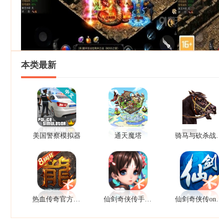
本类最新
美国警察模拟器
通天魔塔
骑马与
热血传奇官方正版
仙剑奇侠传手机版免费
仙剑奇侠