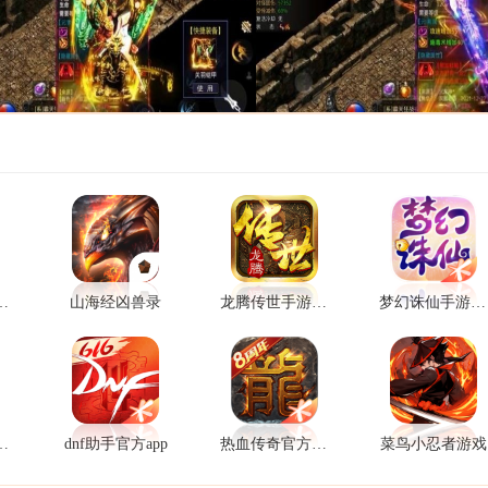
砍杀战团游戏
山海经凶兽录
龙腾传世手游官方版
梦幻诛仙手游官方版
传online
dnf助手官方app
热血传奇官方正版
菜鸟小忍者游戏