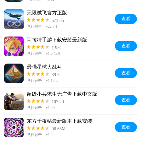
无限试飞官方正版
查看
573.35
飞行射击
v22.7.1
阿拉特手游下载安装最新版
查看
1.93G
飞行射击
v1.0.43.0
最强星球大乱斗
查看
39.5
飞行射击
v1.1.0.5
超级小兵求生无广告下载中文版
查看
107.29
飞行射击
v1.0.7
东方千夜帖最新版本下载安装
查看
96.66M
飞行射击
v1.20