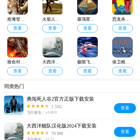
抢滩登陆3d
火柴人枪手最新版
最强星球大乱斗
恐龙杀手游戏安卓版下载
查看
查看
查看
查看
致命对决手游下载安装手机版
大西洋舰队汉化版2024下载安装
极限飞行安卓版下载安装
保卫粮仓手机版下载安装
查看
查看
查看
查看
同类热门
勇闯死人谷2官方正版下载安装
1.55G
查看
飞行射击
v1.69.0
大西洋舰队汉化版2024下载安装
查看
79.9M
飞行射击
v1.12