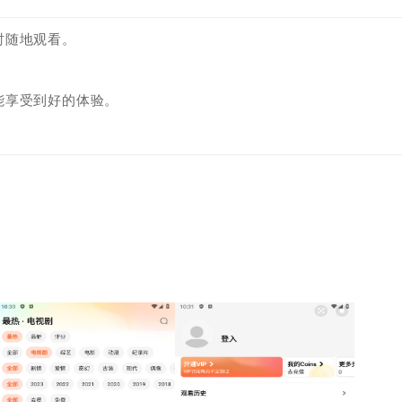
时随地观看。
。
能享受到好的体验。