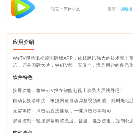
语言：
简体中文
类型：
视频播
应用介绍
WeTV即腾讯视频国际版APP，依托腾讯强大的技术和
艺，还是国际大片，WeTV都一应俱全，满足用户的多元
软件特色
投屏功能：将WeTV投在智能电视上享受大屏视野吧！
自动切换清晰度：根据网速自动调整视频画质，随时随地
无需等待：点击后直接播放，一键点击尽享精彩
屏幕控制：轻拨屏幕调整亮度、音量、播放进度，定制化
软件亮点