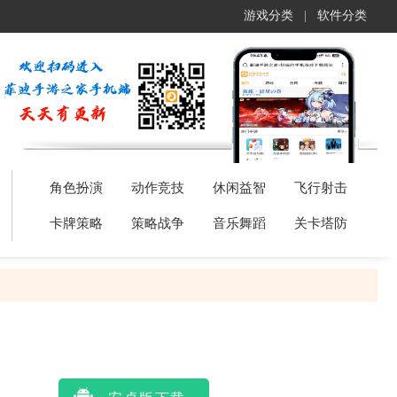
游戏分类
|
软件分类
角色扮演
动作竞技
休闲益智
飞行射击
卡牌策略
策略战争
音乐舞蹈
关卡塔防