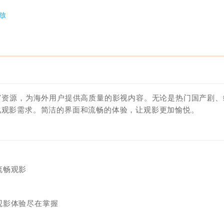
放
丰富资源，为海外用户提供高质量的影视内容。无论是热门国产剧、
化观影需求。简洁的界面和流畅的体验，让观影更加愉悦。
流畅观影
观影体验尽在掌握