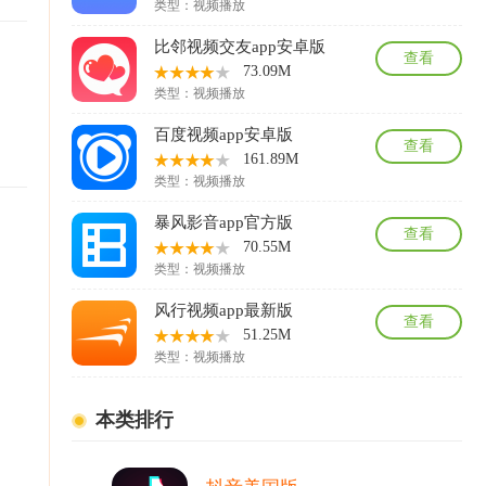
类型：
视频播放
比邻视频交友app安卓版
查看
73.09M
类型：
视频播放
百度视频app安卓版
查看
161.89M
类型：
视频播放
暴风影音app官方版
查看
70.55M
类型：
视频播放
风行视频app最新版
查看
51.25M
类型：
视频播放
本类排行