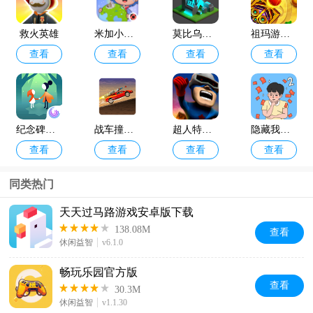
救火英雄
米加小镇世界
莫比乌斯计划
祖玛游戏正版
查看
查看
查看
查看
纪念碑谷2免费版
战车撞僵尸2手机版
超人特工队
隐藏我的游戏2安卓手机版
查看
查看
查看
查看
同类热门
天天过马路游戏安卓版下载
138.08M
查看
休闲益智
v6.1.0
畅玩乐园官方版
查看
30.3M
休闲益智
v1.1.30