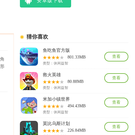
安卓版下载
猜你喜欢
鱼吃鱼官方版
查看
801.33MB
元角
类型：
休闲益智
美形
救火英雄
查看
80.88MB
类型：
休闲益智
米加小镇世界
查看
494.43MB
类型：
休闲益智
莫比乌斯计划
查看
226.84MB