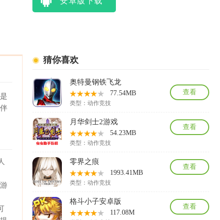
安卓版下载
猜你喜欢
奥特曼钢铁飞龙
查看
77.54MB
还是
类型：
动作竞技
伙伴
月华剑士2游戏
查看
54.23MB
类型：
动作竞技
人
零界之痕
查看
1993.41MB
人
类型：
动作竞技
给游
细
格斗小子安卓版
查看
可
117.08M