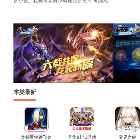
是少数。我觉得买给小时候用是没有问题的。
本类最新
奥特曼钢铁飞龙
月华剑士2游戏
零界之痕