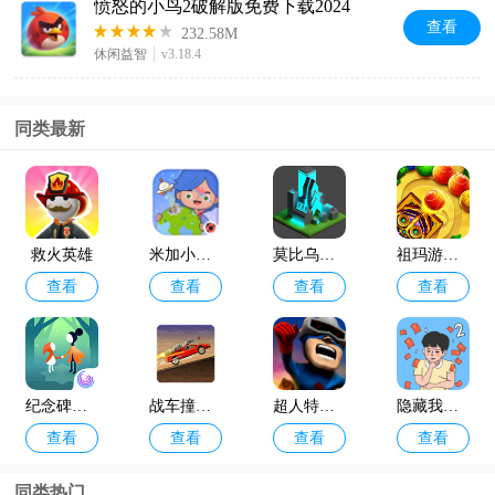
愤怒的小鸟2破解版免费下载2024
查看
232.58M
休闲益智
v3.18.4
同类最新
救火英雄
米加小镇世界
莫比乌斯计划
祖玛游戏正版
查看
查看
查看
查看
纪念碑谷2免费版
战车撞僵尸2手机版
超人特工队
隐藏我的游戏2安卓手机版
查看
查看
查看
查看
同类热门