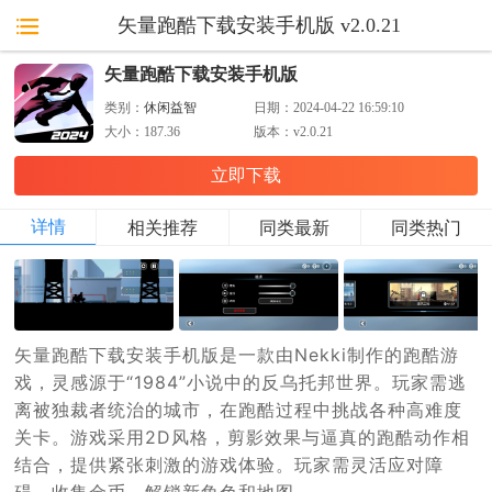
矢量跑酷下载安装手机版 v2.0.21
矢量跑酷下载安装手机版
类别：
休闲益智
日期：
2024-04-22 16:59:10
大小：
187.36
版本：
v2.0.21
立即下载
详情
相关推荐
同类最新
同类热门
矢量跑酷下载安装手机版是一款由Nekki制作的跑酷游
戏，灵感源于“1984”小说中的反乌托邦世界。玩家需逃
离被独裁者统治的城市，在跑酷过程中挑战各种高难度
关卡。游戏采用2D风格，剪影效果与逼真的跑酷动作相
结合，提供紧张刺激的游戏体验。玩家需灵活应对障
碍，收集金币，解锁新角色和地图。