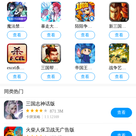
魔法禁书目录日服
暴走大乱斗手游
陌陌争霸官方版最新版
新三国争霸手游官方版
查看
查看
查看
查看
excel杀单机版
三国帮手游官方版
帝国王国闲置塔防
战争艺术3国际服最新版下载安装
查看
查看
查看
查看
同类热门
三国志神话版
871.3M
查看
卡牌策略
1.1.12169
火柴人保卫战无广告版
查看