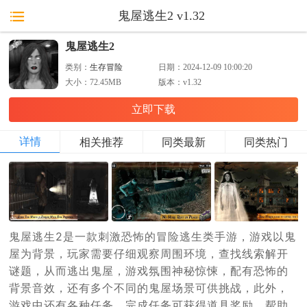
鬼屋逃生2 v1.32
鬼屋逃生2
类别：
生存冒险
日期：
2024-12-09 10:00:20
大小：
72.45MB
版本：
v1.32
立即下载
详情
相关推荐
同类最新
同类热门
鬼屋逃生2是一款刺激恐怖的冒险逃生类手游，游戏以鬼
屋为背景，玩家需要仔细观察周围环境，查找线索解开
谜题，从而逃出鬼屋，游戏氛围神秘惊悚，配有恐怖的
背景音效，还有多个不同的鬼屋场景可供挑战，此外，
游戏中还有各种任务，完成任务可获得道具奖励，帮助