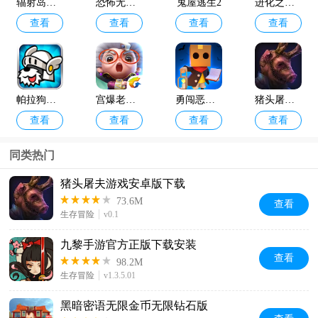
辐射岛官方正版
恐怖无面男
鬼屋逃生2
进化之地2免费版
查看
查看
查看
查看
帕拉狗骑士官方正版
宫爆老奶奶2手游
勇闯恶魔城手机版下载安装
猪头屠夫游戏安卓版下载
查看
查看
查看
查看
同类热门
猪头屠夫游戏安卓版下载
73.6M
查看
生存冒险
v0.1
九黎手游官方正版下载安装
查看
98.2M
生存冒险
v1.3.5.01
黑暗密语无限金币无限钻石版