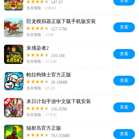
查看
147.67
生存冒险
v18.0.1
巨龙模拟器正版下载手机版安装
查看
127.57M
生存冒险
v1.01
未感染者2
查看
210.1M
生存冒险
v1.2.62
帕拉狗骑士官方正版
查看
39.18MB
生存冒险
v2.2.0
末日计划手游中文版下载安装
查看
156.05M
生存冒险
v7.0.33
辐射岛官方正版
查看
763.55MB