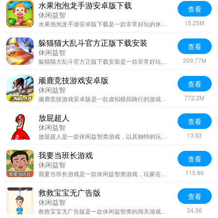
水果泡泡龙手游安卓版下载
查看
休闲益智
15.25M
水果泡泡龙手游安卓版下载是一款非常好玩的休闲消除类型的游戏，在该游戏当中玩家可以用手指来点击消除，游戏内有着超多的关卡可以体验冒险，并且随着游戏关卡的深入那么游戏的难度也会增加，游戏的卡通画面非常可爱，喜欢这款游戏的小伙伴可以尝试下载。
躲猫猫大乱斗官方正版下载安装
查看
休闲益智
209.77M
躲猫猫大乱斗官方正版下载安装是一款非常好玩的休闲躲猫猫类型的游戏，在这款游戏当中玩家可以对于角色进行选择，并且还有武器的使用，游戏内的多个模式自己选择喜欢的玩法，游戏的整体乐趣非常的强烈，加入房间即可开始对局，喜欢这款游戏的小伙伴可以尝试下载。
顽鹿竞技游戏安卓版
查看
休闲益智
772.2M
顽鹿竞技游戏安卓版是一款虚拟模拟骑行的游戏，在该游戏当中玩家可以体验到室内到室外的骑行乐趣，而且合理的骑行对于健康十分有益，下载这款游戏可以在室内模拟骑车，喜欢这款游戏的小伙伴可以尝试下载。
放屁超人
查看
休闲益智
13.63
放屁超人是一款休闲益智类游戏，以其独特的玩法和搞笑的主题深受玩家喜爱。游戏中，玩家需要操作超人通过放屁来驱赶路上的坏蛋，同时收集金币升级超能力。游戏音乐欢快，特效搞笑，难度适中，适合所有年龄段的玩家放松心情，享受游戏的乐趣。
我要当班长游戏
查看
休闲益智
115.86
我要当班长游戏是一款休闲益智类游戏，玩家在游戏中扮演学生，争取成为班长。游戏包含多种玩法，如答题闯关、角色创建等，旨在考验玩家的知识及逻辑思维能力。游戏画风简洁，适合喜欢休闲益智类游戏的玩家。
救救宝宝无广告版
查看
休闲益智
34.36
救救宝宝无广告版是一款休闲益智类的闯关游戏，玩家需要通过切割绳索来解救被绑的宝宝。游戏关卡丰富，难度逐渐上升，充满挑战性。画面简洁，操作简单，但需要玩家仔细思考和精准操作。适合喜欢解谜和闯关的玩家。