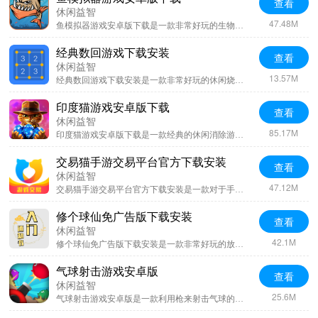
查看
休闲益智
47.48M
鱼模拟器游戏安卓版下载是一款非常好玩的生物模拟器游戏，在该游戏当中玩家化身一条鱼需要不断的在这个海洋世界当中存活下去，而且在该游戏当中人员给其他的动物吃掉，游戏的画面也制作的比较精美，整体来说游戏的可玩性还是很强的，喜欢这款游戏的小伙伴可以尝试下载试试。
经典数回游戏下载安装
查看
休闲益智
13.57M
经典数回游戏下载安装是一款非常好玩的休闲烧脑类型的闯关游戏，游戏当中玩家可以根据数字来进行连线，游戏的整体闯关还是比较趣味的，玩家可以体验到不一样的玩法模式，而且随着游戏的深入闯关会越来越难，喜欢这款游戏的小伙伴可以尝试下载试试。
印度猫游戏安卓版下载
查看
休闲益智
85.17M
印度猫游戏安卓版下载是一款经典的休闲消除游戏，游戏内玩家可以从第一个关卡开始挑战，并且游戏的挑战也是有剧情的，最主要的是合理利用游戏道具对于自己的闯关是有帮助的，游戏的画面也是比较精美的，搭配着解压的三消游戏即可感受到游戏的全部快乐，喜欢这款游戏的小伙伴可以尝试下载。
交易猫手游交易平台官方下载安装
查看
休闲益智
47.12M
交易猫手游交易平台官方下载安装是一款对于手游账户买卖的平台，该平台内有着好的游戏账户可以以极低的价格购买，并且也能够找到大神代练帮助自己上分，各种热门游戏都是有账户出售的，需要这款软件的用户可以尝试下载试试。
修个球仙免广告版下载安装
查看
休闲益智
42.1M
修个球仙免广告版下载安装是一款非常好玩的放置类型的修仙游戏，在该游戏当中玩家可以体验到文字剧情的游戏乐趣，游戏的内容也是比较丰富的，玩家可以开启一段不一样的修仙旅途，体验到文字修仙的全部乐趣，喜欢这款游戏的小伙伴可以尝试下载。
气球射击游戏安卓版
查看
休闲益智
25.6M
气球射击游戏安卓版是一款利用枪来射击气球的休闲游戏，游戏的卡通画面非常的小清新以及可爱，在游戏当中玩家可以每一次射击都记录分数，玩家可以来试试能够射击到多少的分数，整体来说游戏的可玩性还是很强的，喜欢这款游戏的小伙伴可以尝试下载。