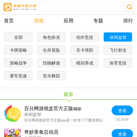
首页
游戏
应用
专题
排行
全部
角色扮演
动作竞技
休闲益智
卡牌策略
生存冒险
关卡塔防
飞行射击
策略战争
找物解谜
模拟养成
体育竞技
赛车竞速
音乐舞蹈
最新
百分网游戏盒官方正版app
查看
休闲益智
30.85M
百分网游戏盒官方正版app是一款专门下载游戏以及软件的平台，该平台内有着许多的单机破解版游戏，或者是主流的游戏都是可以轻松的下载，给用户提供大量的网游以及游戏礼包，每日都可以了解到游戏的资讯，并且也不会让用户出现游戏荒。各种类型游戏应有尽有随意体验。觉得这款游戏平台还不错的用户可以尝试下载。
奇妙美食总动员
查看