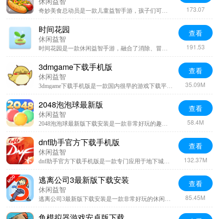
休闲益智
173.07
奇妙美食总动员是一款儿童益智手游，孩子们可以在游戏中体验美食制作的全过程。游戏包含10种以上美食和30多种益智机关，旨在培养孩子们的动手能力和创造力。通过游戏，孩子们不仅可以增长见识，还能享受制作美食的乐趣。快来开启一次充满想象的美食之旅吧！
时间花园
查看
休闲益智
191.53
时间花园是一款休闲益智手游，融合了消除、冒险和挑战等元素。游戏中，玩家将跟随小女孩露露进入神秘花园，通过消除花朵、收集时之金币来挑战时之怪兽。游戏特色包含精美的时间之花、别具一格的成长设定和丰富多彩的关卡设计，为玩家带来前所未有的游戏体验。
3dmgame下载手机版
查看
休闲益智
35.09M
3dmgame下载手机版是一款国内很早的游戏下载平台，在这个平台当中玩家可以下载到许多好玩的游戏，或者对于游戏资讯的查询也是非常简单，每日都可以沉浸在游戏平台当中寻找自己笑话的游戏，而且还可以在社区当中交友寻找游戏搭子，觉得还不错的用户可以尝试下载。
2048泡泡球最新版
查看
休闲益智
58.4M
2048泡泡球最新版下载安装是一款非常好玩的趣味休闲游戏，游戏的画风、画面还是比较的精美，而且游戏的消除玩法非常的解压，玩家可以不断的进行闯关，游戏当中的每个关卡都有着不同的难度，不断的闯关下去可以一直挑战，喜欢这款游戏的小伙伴可以尝试下载。
dnf助手官方下载手机版
查看
休闲益智
132.37M
dnf助手官方下载手机版是一款专门应用于地下城游戏的助手工具，这款软件内可以第一时间的了解到版本的更新情况以及各个职业的攻略，还可以在线的模拟装备的搭配查询他人的游戏战力，各种有趣的地下城内容都可以找到，平时也有福利可以在软件内领取，需要这款软件的用户可以尝试下载。
逃离公司3最新版下载安装
查看
休闲益智
85.45M
逃离公司3最新版下载安装是一款非常好玩的休闲冒险游戏，在该游戏当中玩家可以体验到非常有趣非常搞笑的游戏玩法，并且游戏的画风、画面以卡通的方式展现给玩家，随着游戏的不断深入可以了解到游戏的全部玩法，喜欢这款游戏的小伙伴可以尝试下载。
鱼模拟器游戏安卓版下载